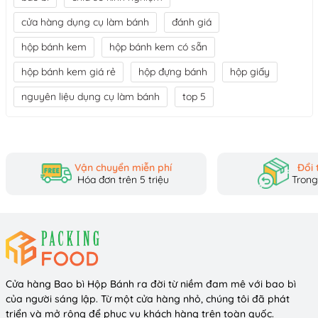
cửa hàng dụng cụ làm bánh
đánh giá
hộp bánh kem
hộp bánh kem có sẵn
hộp bánh kem giá rẻ
hộp đựng bánh
hộp giấy
nguyên liệu dụng cụ làm bánh
top 5
Vận chuyển miễn phí
Đổi 
Hóa đơn trên 5 triệu
Trong
Cửa hàng Bao bì Hộp Bánh ra đời từ niềm đam mê với bao bì
của người sáng lập. Từ một cửa hàng nhỏ, chúng tôi đã phát
triển và mở rộng để phục vụ khách hàng trên toàn quốc.