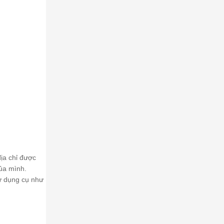
ịa chỉ được
ủa mình.
ư dụng cụ như