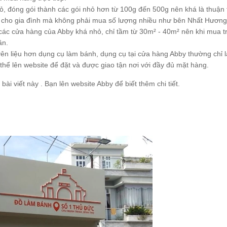
ỏ, đóng gói thành các gói nhỏ hơn từ 100g đến 500g nên khá là thuận 
 cho gia đình mà không phải mua số lượng nhiều như bên Nhất Hương
à các cửa hàng của Abby khá nhỏ, chỉ tầm từ 30m² - 40m² nên khi mua t
ần.
yên liệu hơn dụng cụ làm bánh, dụng cụ tại cửa hàng Abby thường chỉ
thể lên website để đặt và được giao tận nơi với đầy đủ mặt hàng.
ài viết này . Bạn lên website Abby để biết thêm chi tiết.