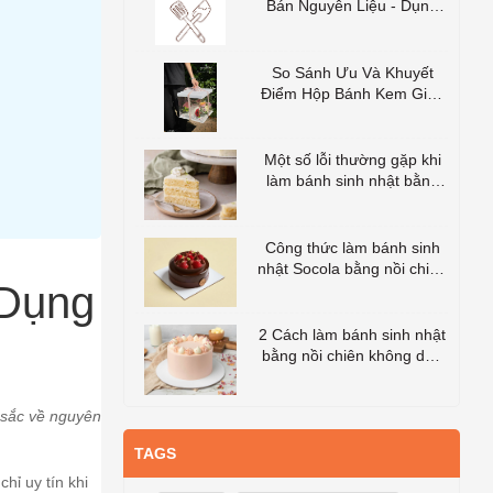
Bán Nguyên Liệu - Dụng
Cụ Làm Bánh Tốt Nhất
TP.HCM
So Sánh Ưu Và Khuyết
Điểm Hộp Bánh Kem Giấy
Và Hộp Bánh Kem Nhựa
Trong
Một số lỗi thường gặp khi
làm bánh sinh nhật bằng
nồi chiên không dầu
Công thức làm bánh sinh
nhật Socola bằng nồi chiên
 Dụng
không dầu
2 Cách làm bánh sinh nhật
bằng nồi chiên không dầu
cực đơn giản
 sắc về nguyên
TAGS
hỉ uy tín khi