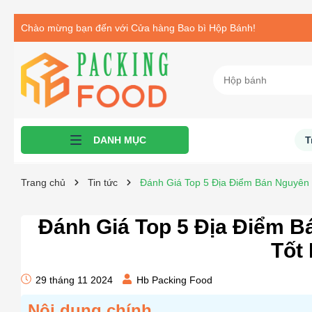
Chào mừng bạn đến với Cửa hàng Bao bì Hộp Bánh!
DANH MỤC
T
Hộp Đựng Bánh Trung Thu
Hộp Quà Tết
Sản Phẩm Khác
Bao Bì Nhựa
Bao Bì Giấy
Trang chủ
Tin tức
Đánh Giá Top 5 Địa Điểm Bán Nguyên
Đánh Giá Top 5 Địa Điểm B
Tốt
29 tháng 11 2024
Hb Packing Food
Nội dung chính