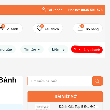
Tài khoản
Hotline:
0935 591 578
0
0
0
So sánh
Yêu thích
Giỏ hàng
Mua hàng nhanh
ờng gặp
Tin tức
Liên hệ
 Bánh
BÀI VIẾT MỚI
Đánh Giá Top 5 Địa Điểm