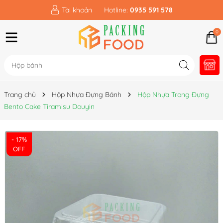
Tài khoản
Hotline:
0935 591 578
0
Trang chủ
Hộp Nhựa Đựng Bánh
Hộp Nhựa Trong Đựng
Bento Cake Tiramisu Douyin
- 17%
OFF