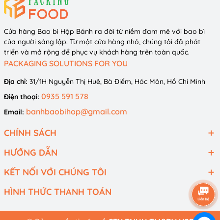
Cửa hàng Bao bì Hộp Bánh ra đời từ niềm đam mê với bao bì
của người sáng lập. Từ một cửa hàng nhỏ, chúng tôi đã phát
triển và mở rộng để phục vụ khách hàng trên toàn quốc.
PACKAGING SOLUTIONS FOR YOU
Địa chỉ:
31/1H Nguyễn Thị Huê, Bà Điểm, Hóc Môn, Hồ Chí Minh
0935 591 578
Điện thoại:
banhbaobihop@gmail.com
Email:
CHÍNH SÁCH
hình thật của khách hàng mua hộp của H3B - không chỉ đựng bánh
bento mà có thể kết hợp với ly tim nhỏ để tạo thành set quà bánh
HƯỚNG DẪN
rất đẹp.
KẾT NỐI VỚI CHÚNG TÔI
kích
HÌNH THỨC THANH TOÁN