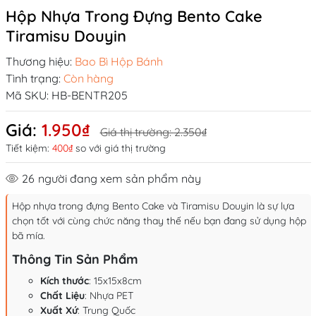
Hộp Nhựa Trong Đựng Bento Cake
Tiramisu Douyin
Thương hiệu:
Bao Bì Hộp Bánh
Tình trạng:
Còn hàng
Mã SKU:
HB-BENTR205
Giá:
1.950₫
Giá thị trường:
2.350₫
Tiết kiệm:
400₫
so với giá thị trường
26
người đang xem sản phẩm này
Hộp nhựa trong đựng Bento Cake và Tiramisu Douyin là sự lựa
chọn tốt với cùng chức năng thay thế nếu bạn đang sử dụng hộp
bã mía.
Thông Tin Sản Phẩm
Kích thước
: 15x15x8cm
Chất Liệu
: Nhựa PET
Xuất Xứ
: Trung Quốc