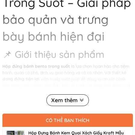
Trong
Suốt
–
Giải
pháp
bảo
quản
và
trưng
bày
bánh
hiện
đại
📌
Giới
thiệu
sản
phẩm
Hộp đứng bánh bento trong suốt
là lựa chọn hoàn hảo cho tiệm
bánh, quán cà phê, dịch vụ giao hàng và cả cá nhân. Với thiết kế
dạng đứng tiện lợi
, nắp trong suốt giúp dễ dàng quan sát bánh
bên trong, sản phẩm vừa đảm bảo vệ sinh vừa tăng tính thẩm mỹ
khi trưng bày.
Xem thêm
🔑
Đặc
điểm
nổi
bật
CÓ THỂ BẠN THÍCH
Thiết kế
: phù hợp cho bánh ngọt, bánh kem mini, sushi hoặc
Hộp Đựng Bánh Kem Quai Xách Giấy Kraft Mẫu
đồ ăn nhẹ.