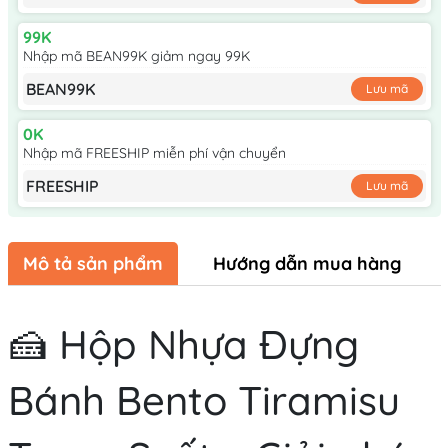
99K
Nhập mã BEAN99K giảm ngay 99K
BEAN99K
Lưu mã
0K
Nhập mã FREESHIP miễn phí vận chuyển
FREESHIP
Lưu mã
Mô tả sản phẩm
Hướng dẫn mua hàng
🍰
Hộp Nhựa
Đựng
Bánh
Bento Tiramisu