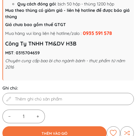
Quy cách đóng gói
: bịch 50 hộp - thùng 1200 hộp
Mua theo thùng có giảm giá - liên hệ hotline để được báo giá
thùng
Giá chưa bao gồm thuế GTGT
0935 591 578
Mua hàng vui lòng liên hệ hotline/zalo :
Công Ty TNHH TM&DV H3B
MST
:
0315704659
Chuyên cung cấp bao bì cho ngành bánh - thực phẩm từ năm
2016
Ghi chú:
−
+
THÊM VÀO GIỎ