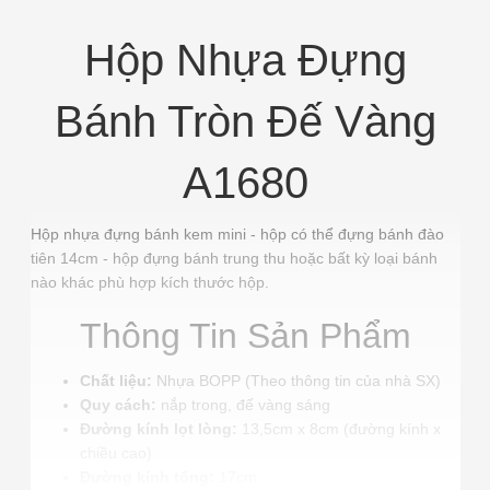
Hộp Nhựa Đựng
Bánh Tròn Đế Vàng
A1680
Hộp nhựa đựng bánh kem mini - hộp có thể đựng bánh đào
tiên 14cm - hộp đựng bánh trung thu hoặc bất kỳ loại bánh
nào khác phù hợp kích thước hộp.
Thông Tin Sản Phẩm
Chất liệu:
Nhựa BOPP (Theo thông tin của nhà SX)
Quy cách:
nắp trong, đế vàng sáng
Đường kính lọt lòng:
13,5cm x 8cm (đường kính x
chiều cao)
Đường kính tổng:
17cm