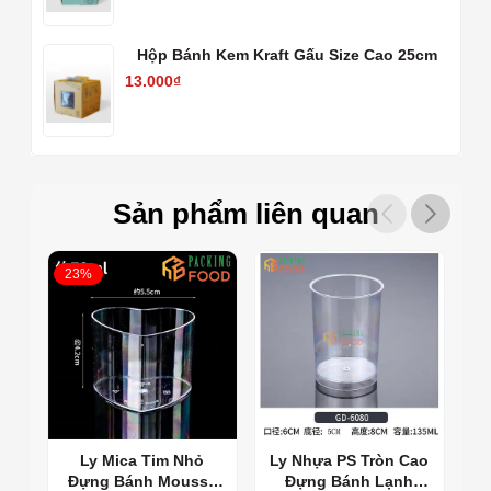
Hộp Bánh Kem Kraft Gấu Size Cao 25cm
13.000₫
Sản phẩm liên quan
23%
2
Hộp nhựa đựng bánh A1680 - Hình ảnh chụp tại shop
Ly Mica Tim Nhỏ
Ly Nhựa PS Tròn Cao
Đựng Bánh Mousse
Đựng Bánh Lạnh