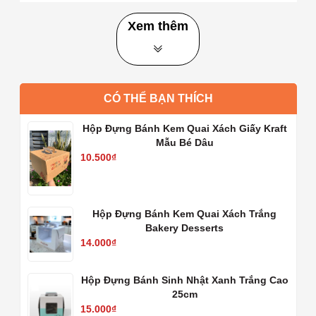
Xuất xứ:
Trung Quốc
Quy cách đóng gói:
lốc 50 cái, thùng 900 cái
Xem thêm
Sản phẩm được sản xuất theo tiêu chuẩn ISO, hộp chắc chắn
và đẹp, đảm bảo an toàn khi đựng thức ăn. Hộp không có
mùi, nhựa trong, đế vàng tùy theo đợt mà có màu vàng đậm
hoặc màu vàng sáng.
CÓ THỂ BẠN THÍCH
Miễn phí vận chuyển trong Tp.HCM cho đơn hàng từ
Hộp Đựng Bánh Kem Quai Xách Giấy Kraft
1,000,000 Vnđ
Mẫu Bé Dâu
10.500₫
⏩
⏩
Lưu Ý
Giá hộp trên website là
giá theo lốc 50 cái
, shop
không bán
lẻ 1 cái
Hộp Đựng Bánh Kem Quai Xách Trắng
Bakery Desserts
Khách sỉ mua theo thùng vui lòng liên hệ
gọi zalo 0935 591
14.000₫
578
hoặc
Facebook
để được báo giá nhanh nhất.
Ảnh Thực Tế
Hộp Đựng Bánh Sinh Nhật Xanh Trắng Cao
25cm
15.000₫