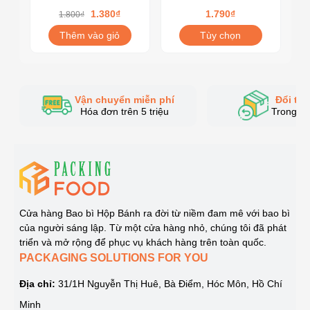
70ml
6080 Mousse Panna
1.380₫
1.790₫
1.800₫
Cotta
Thêm vào giỏ
Tùy chọn
Vận chuyển miễn phí
Đổi trả
Hóa đơn trên 5 triệu
Trong v
Cửa hàng Bao bì Hộp Bánh ra đời từ niềm đam mê với bao bì
của người sáng lập. Từ một cửa hàng nhỏ, chúng tôi đã phát
triển và mở rộng để phục vụ khách hàng trên toàn quốc.
PACKAGING SOLUTIONS FOR YOU
Hộp nhựa đựng bánh tròn A1680G - hộp đẹp và sắc nét, không mùi
nhựa, an toàn thực phẩm
Địa chỉ:
31/1H Nguyễn Thị Huê, Bà Điểm, Hóc Môn, Hồ Chí
Minh