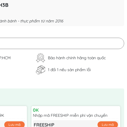
H3B
ành bánh - thực phẩm từ năm 2016
TP.HCM
Bảo hành chính hãng toàn quốc
1 đổi 1 nếu sản phẩm lỗi
0K
9K
Nhập mã FREESHIP miễn phí vận chuyển
FREESHIP
Lưu mã
Lưu mã