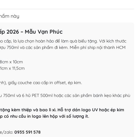
phẩm này
ấp 2026 – Mẫu Vạn Phúc
ao cấp, là lựa chọn hoàn hảo để làm quà biếu tặng. Với kích thước
rượu 750ml và các sản phẩm đi kèm. Miễn phí ship nội thành HCM
28cm x 10cm
1cm x 11,5cm
nh), giấy couche cao cấp in offset, ép kim.
ợu 750ml và 6 hũ PET 500ml hoặc các sản phẩm bánh kẹo khác phù
tặng kèm thiệp và bao lì xì. Hỗ trợ dán logo UV hoặc ép kim
có nhu cầu in logo lên hộp với số lượng ít.
e/zalo:
0935 591 578