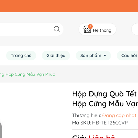
1
Hệ thống
Trang chủ
Giới thiệu
Sản phẩm
Câu hỏi
ạng Hộp Cứng Mẫu Vạn Phúc
Hộp Đựng Quà Tết
Hộp Cứng Mẫu Vạ
Thương hiệu:
Đang cập nhật
Mã SKU:
HB-TET26CCVP