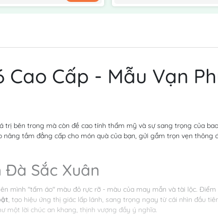
6 Cao Cấp - Mẫu Vạn Ph
á trị bên trong mà còn đề cao tính thẩm mỹ và sự sang trọng của bao 
iúp nâng tầm đẳng cấp cho món quà của bạn, gửi gắm trọn vẹn thông
m Đà Sắc Xuân
lên mình "tấm áo" màu đỏ rực rỡ - màu của may mắn và tài lộc. Điểm
bật
, tạo hiệu ứng thị giác lấp lánh, sang trọng ngay từ cái nhìn đầu ti
ư một lời chúc an khang, thịnh vượng đầy ý nghĩa.