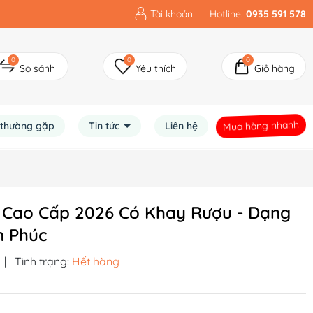
Tài khoản
Hotline:
0935 591 578
0
0
0
So sánh
Yêu thích
Giỏ hàng
Mua hàng nhanh
 thường gặp
Tin tức
Liên hệ
 Cao Cấp 2026 Có Khay Rượu - Dạng
n Phúc
|
Tình trạng:
Hết hàng