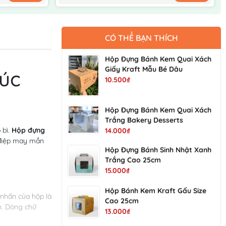
CÓ THỂ BẠN THÍCH
Hộp Đựng Bánh Kem Quai Xách
Giấy Kraft Mẫu Bé Dâu
úc
10.500₫
Hộp Đựng Bánh Kem Quai Xách
Trắng Bakery Desserts
bì.
Hộp đựng
14.000₫
 điệp may mắn
Hộp Đựng Bánh Sinh Nhật Xanh
Trắng Cao 25cm
15.000₫
Hộp Bánh Kem Kraft Gấu Size
 nhấn của hộp là
Cao 25cm
ên. Dòng chữ
13.000₫