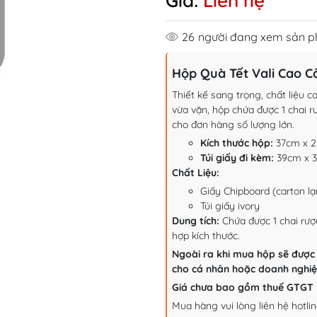
Giá:
Liên hệ
26
người đang xem sản 
Hộp Quà Tết Vali Cao C
Thiết kế sang trọng, chất liệu c
vừa vặn, hộp chứa được 1 chai 
cho đơn hàng số lượng lớn.
Kích thước hộp:
37
cm x 
Túi giấy đi kèm:
39cm x 3
Chất Liệu:
Giấy Chipboard (carton lạ
Túi giấy ivory
Dung tích:
Chứa được 1 chai rư
hợp kích thước.
Ngoài ra khi mua hộp sẽ được 
cho cá nhân hoặc doanh nghiệp 
Giá chưa bao gồm thuế GTGT
Mua hàng vui lòng liên hệ hotlin