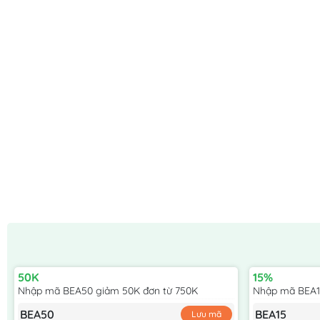
50K
15%
Nhập mã BEA50 giảm 50K đơn từ 750K
Nhập mã BEA15
BEA50
BEA15
Lưu mã