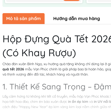
Mô tả sản phẩm
Hướng dẫn mua hàng
Hộp Đựng Quà Tết 202
(Có Khay Rượu)
Chào đón xuân Bính Ngọ, xu hướng quà tặng không chỉ dừng lại ở gi
quà tết 2026
mẫu Vạn Phúc chính là giải pháp bao bì hoàn hảo, g
và thịnh vượng đến đối tác, khách hàng và người thân.
1. Thiết Kế Sang Trọng – Đậ
Lấy cảm hứng từ không khí tết cổ truyền, mẫu hộp Vạn Phúc khoác 
họa tiết hoa đào, chim én báo xuân được
in ấn ép kim
và
in UV nổi 
cách điệu "Happy New Year" ép kim vàng kim loại nằm chính giữa nh