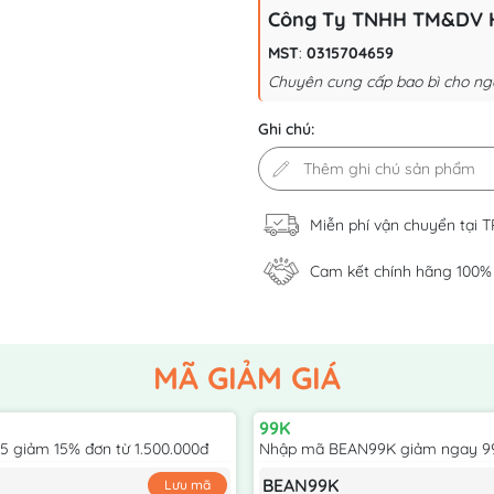
Công Ty TNHH TM&DV 
MST
:
0315704659
Chuyên cung cấp bao bì cho ng
Ghi chú:
Miễn phí vận chuyển tại 
Cam kết chính hãng 100%
MÃ GIẢM GIÁ
99K
 giảm 15% đơn từ 1.500.000đ
Nhập mã BEAN99K giảm ngay 9
BEAN99K
Lưu mã