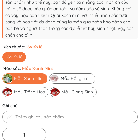
sản phẩm như thế này, bạn đủ yên tâm rằng các món ăn của
mình sẽ được bảo quản an toàn và đảm bảo vệ sinh. Không chỉ
có vậy, hộp bánh kem Quai Xách mini với nhiều màu sắc tươi
sáng và họa tiết đa dạng cũng là món quà hoàn hảo dành cho
bạn bè và người thân trong các dịp lễ tết hay sinh nhật. Vậy còn
chần chờ gì n
Kích thước:
16x16x16
16x16x16
Màu sắc:
Mẫu Xanh Mint
Mẫu Xanh Mint
Mẫu Hồng mint
Mẫu Trắng Hoa
Mẫu Giáng Sinh
Ghi chú:
−
+