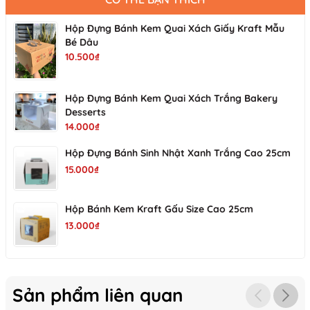
⛔
In tên thương hiệu MIỄN PHÍ trên hộp với số lượng từ 300 hộp.
Hộp Đựng Bánh Kem Quai Xách Giấy Kraft Mẫu
Quý khách có thể mix các size hộp khác nhau để in chỉ cần số
Bé Dâu
lượng từ 200 hộp trở lên
10.500₫
— Hình thực tế bên dưới —
Hộp Đựng Bánh Kem Quai Xách Trắng Bakery
Desserts
14.000₫
Hộp Đựng Bánh Sinh Nhật Xanh Trắng Cao 25cm
15.000₫
Hộp Bánh Kem Kraft Gấu Size Cao 25cm
13.000₫
Sản phẩm liên quan