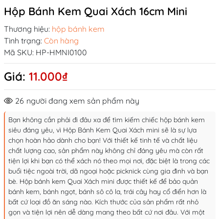
Hộp Bánh Kem Quai Xách 16cm Mini
Thương hiệu:
hộp bánh kem
Tình trạng:
Còn hàng
Mã SKU:
HP-HMNI0100
Giá:
11.000₫
26
người đang xem sản phẩm này
Bạn không cần phải đi đâu xa để tìm kiếm chiếc hộp bánh kem
siêu đáng yêu, vì Hộp Bánh Kem Quai Xách mini sẽ là sự lựa
chọn hoàn hảo dành cho bạn! Với thiết kế tinh tế và chất liệu
chất lượng cao, sản phẩm này không chỉ đáng yêu mà còn rất
tiện lợi khi bạn có thể xách nó theo mọi nơi, đặc biệt là trong các
buổi tiệc ngoài trời, dã ngoại hoặc picknick cùng gia đình và bạn
bè. Hộp bánh kem Quai Xách mini được thiết kế để bảo quản
bánh kem, bánh ngọt, bánh sô cô la, trái cây hay cổ điển hơn là
bất cứ loại đồ ăn sáng nào. Kích thước của sản phẩm rất nhỏ
gọn và tiện lợi nên dễ dàng mang theo bất cứ nơi đâu. Với một