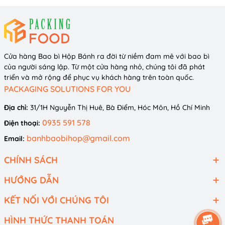
Cửa hàng Bao bì Hộp Bánh ra đời từ niềm đam mê với bao bì
của người sáng lập. Từ một cửa hàng nhỏ, chúng tôi đã phát
triển và mở rộng để phục vụ khách hàng trên toàn quốc.
PACKAGING SOLUTIONS FOR YOU
Địa chỉ:
31/1H Nguyễn Thị Huê, Bà Điểm, Hóc Môn, Hồ Chí Minh
Hộp bánh kem quai xách mini trắng hoa
0935 591 578
Điện thoại:
banhbaobihop@gmail.com
Email:
CHÍNH SÁCH
HƯỚNG DẪN
KẾT NỐI VỚI CHÚNG TÔI
HÌNH THỨC THANH TOÁN