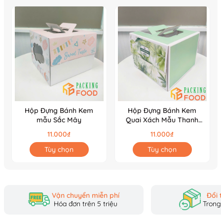
Hộp Đựng Bánh Kem
Hộp Đựng Bánh Kem
mẫu Sắc Mây
Quai Xách Mẫu Thanh
Khiết
11.000₫
11.000₫
Hộp bánh kem quai xách mini xanh mint
Tùy chọn
Tùy chọn
Vận chuyển miễn phí
Đổi 
Hóa đơn trên 5 triệu
Trong