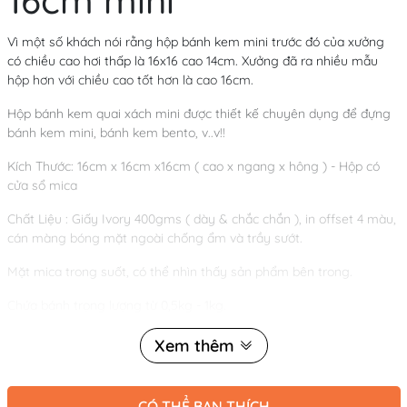
16cm mini
Vì một số khách nói rằng hộp bánh kem mini trước đó của xưởng
có chiều cao hơi thấp là 16x16 cao 14cm. Xưởng đã ra nhiều mẫu
hộp hơn với chiều cao tốt hơn là cao 16cm.
Hộp bánh kem quai xách mini được thiết kế chuyên dụng để đựng
bánh kem mini, bánh kem bento, v..v!!
Kích Thước: 16cm x 16cm x16cm ( cao x ngang x hông ) - Hộp có
cửa sổ mica
Chất Liệu : Giấy Ivory 400gms ( dày & chắc chắn ), in offset 4 màu,
cán màng bóng mặt ngoài chống ẩm và trầy sướt.
Mặt mica trong suốt, có thể nhìn thấy sản phẩm bên trong.
Chứa bánh trọng lượng từ 0,5kg - 1kg.
Lưu Ý
Xem thêm
⛔
Shop bán theo kiện 50 hộp
CÓ THỂ BẠN THÍCH
⛔
Giá đã bao gồm đế trắng kèm theo
.