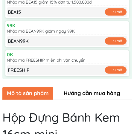
Nhập mã BEA15 giảm 15% đơn từ 1.500.000đ
BEA15
Lưu mã
99K
Nhập mã BEAN99K giảm ngay 99K
BEAN99K
Lưu mã
0K
Nhập mã FREESHIP miễn phí vận chuyển
FREESHIP
Lưu mã
Mô tả sản phẩm
Hướng dẫn mua hàng
Hộp Đựng Bánh Kem