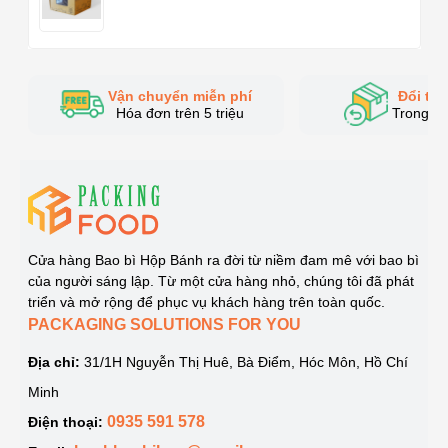
Vận chuyển miễn phí
Đổi trả
Hóa đơn trên 5 triệu
Trong v
Cửa hàng Bao bì Hộp Bánh ra đời từ niềm đam mê với bao bì
của người sáng lập. Từ một cửa hàng nhỏ, chúng tôi đã phát
triển và mở rộng để phục vụ khách hàng trên toàn quốc.
PACKAGING SOLUTIONS FOR YOU
Địa chỉ:
31/1H Nguyễn Thị Huê, Bà Điểm, Hóc Môn, Hồ Chí
Minh
Hộp bã mía vuông 500ml - Bento
0935 591 578
Điện thoại: