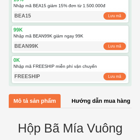
Nhập mã BEA15 giảm 15% đơn từ 1.500.000đ
BEA15
Lưu mã
99K
Nhập mã BEAN99K giảm ngay 99K
BEAN99K
Lưu mã
0K
Nhập mã FREESHIP miễn phí vận chuyển
FREESHIP
Lưu mã
Mô tả sản phẩm
Hướng dẫn mua hàng
Hộp Bã Mía Vuông