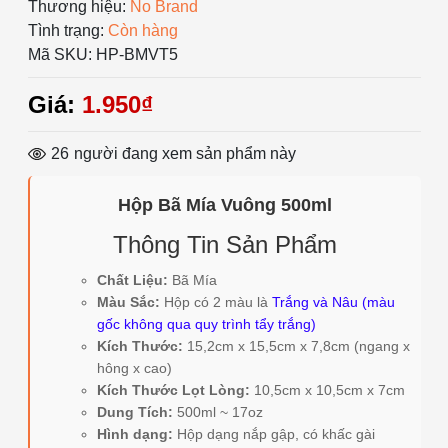
Thương hiệu:
No Brand
Tình trạng:
Còn hàng
Mã SKU:
HP-BMVT5
Giá:
1.950₫
26
người đang xem sản phẩm này
Hộp Bã Mía Vuông 500ml
Thông Tin Sản Phẩm
Chất Liệu:
Bã Mía
Màu Sắc:
Hộp có 2 màu là
Trắng và Nâu (màu
gốc không qua quy trình tẩy trắng)
Kích Thước:
15,2cm x 15,5cm x 7,8cm (ngang x
hông x cao)
Kích Thước Lọt Lòng:
10,5cm x 10,5cm x 7cm
Dung Tích:
500ml ~ 17oz
Hình dạng:
Hộp dạng nắp gập, có khấc gài