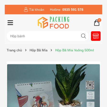
Tài khoản
Hotline:
0935 591 578
0
Trang chủ
Hộp Bã Mía
Hộp Bã Mía Vuông 500ml