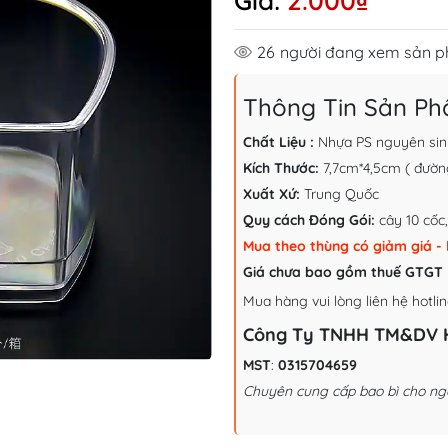
Giá:
2.000₫
26
người đang xem sản 
Thông Tin Sản P
Chất Liệu :
Nhựa PS nguyên sin
Kích Thước:
7,7cm*4,5cm ( đường
Xuất Xứ:
Trung Quốc
Quy cách Đóng Gói:
cây 10 cốc
Mua theo thùng có giảm giá - 
Giá chưa bao gồm thuế GTGT
Mua hàng vui lòng liên hệ hotlin
Công Ty TNHH TM&DV 
MST
:
0315704659
Chuyên cung cấp bao bì cho ng