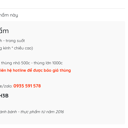
phẩm này
hẩm
h - trong suốt
 kính * chiều cao)
, thùng nhỏ 500c - thùng lớn 1000c
liên hệ hotline để được báo giá thùng
0935 591 578
e/zalo:
H3B
ành bánh - thực phẩm từ năm 2016