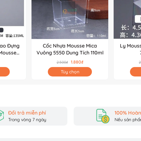
Cao Đựng
Cốc Nhựa Mousse Mica
Ly Mouss
Mousse
Vuông 5550 Dung Tích 110ml
a
1.880₫
2.500₫
2
Tùy chọn
Đổi trả miễn phí
100% Hoàn 
Trong vòng 7 ngày
Nếu sản phẩm