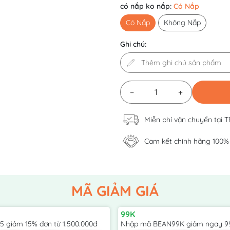
có nắp ko nắp:
Có Nắp
Có Nắp
Không Nắp
Ghi chú:
−
+
Miễn phí vận chuyển tại 
Cam kết chính hãng 100%
MÃ GIẢM GIÁ
99K
 giảm 15% đơn từ 1.500.000đ
Nhập mã BEAN99K giảm ngay 9