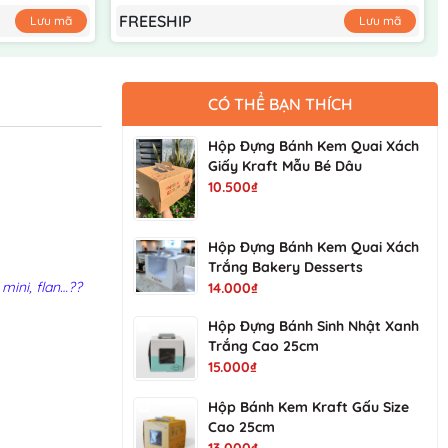
FREESHIP
Lưu mã
Lưu mã
CÓ THỂ BẠN THÍCH
Hộp Đựng Bánh Kem Quai Xách
Giấy Kraft Mẫu Bé Dâu
10.500₫
Hộp Đựng Bánh Kem Quai Xách
Trắng Bakery Desserts
mini, flan…??
14.000₫
Hộp Đựng Bánh Sinh Nhật Xanh
Trắng Cao 25cm
15.000₫
Hộp Bánh Kem Kraft Gấu Size
Cao 25cm
13.000₫