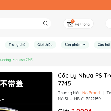
1
Hệ thống
Trang chủ
Giới thiệu
Sản phẩm
Câu hỏi
Pudding-Mousse 7745
Cốc Ly Nhựa PS Tr
7745
Thương hiệu:
No Brand
|
Tì
Mã SKU:
HB-CLPS77450