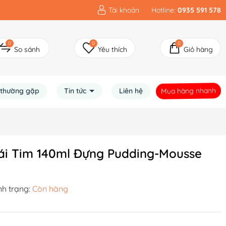
Tài khoản
Hotline:
0935 591 578
0
0
0
So sánh
Yêu thích
Giỏ hàng
Mua hàng nhanh
 thường gặp
Tin tức
Liên hệ
ái Tim 140ml Đựng Pudding-Mousse
nh trạng:
Còn hàng