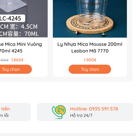
e Mica Mini Vuông
Ly Nhựa Mica Mousse 200ml
70ml 4245
Lesbon Mã 7770
1.860₫
1.900₫
.300₫
Tùy chọn
Tùy chọn
tiền
Hotline: 0935 591 578
 lỗi
Hỗ trợ 24/7