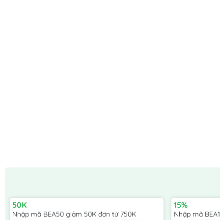
50K
15%
Nhập mã BEA50 giảm 50K đơn từ 750K
Nhập mã BEA15