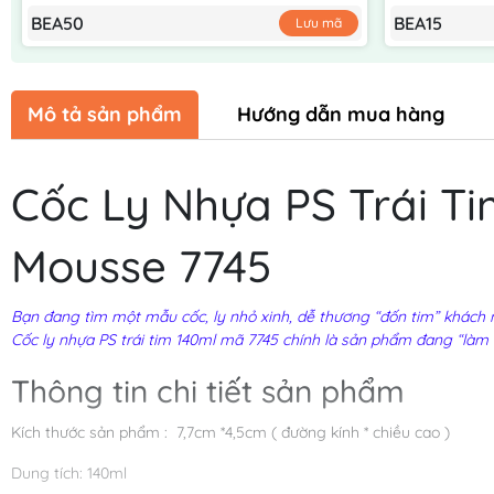
BEA50
BEA15
Lưu mã
Mô tả sản phẩm
Hướng dẫn mua hàng
Cốc Ly Nhựa PS Trái T
Mousse 7745
Bạn đang tìm một mẫu cốc, ly nhỏ xinh, dễ thương “đốn tim” khách n
Cốc ly nhựa PS trái tim 140ml mã 7745 chính là sản phẩm đang “làm 
Thông tin chi tiết sản phẩm
Kích thước sản phẩm : 7,7cm *4,5cm ( đường kính * chiều cao )
Dung tích: 140ml