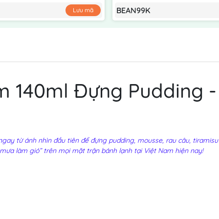
BEAN99K
Lưu mã
im 140ml Đựng Pudding -
gay từ ánh nhìn đầu tiên để đựng pudding, mousse, rau câu, tiramisu 
mưa làm gió” trên mọi mặt trận bánh lạnh tại Việt Nam hiện nay!