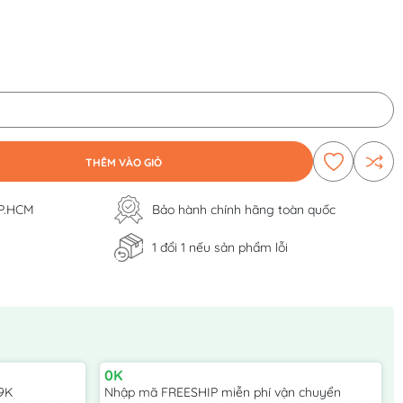
THÊM VÀO GIỎ
TP.HCM
Bảo hành chính hãng toàn quốc
1 đổi 1 nếu sản phẩm lỗi
0K
9K
Nhập mã FREESHIP miễn phí vận chuyển