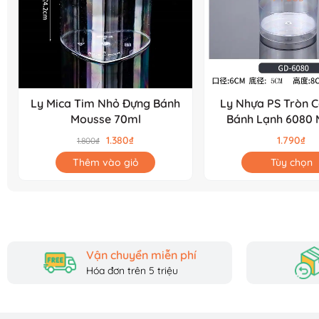
Ly Mica Tim Nhỏ Đựng Bánh
Ly Nhựa PS Tròn 
Mousse 70ml
Bánh Lạnh 6080 
Panna Cott
1.380₫
1.790₫
1.800₫
Thêm vào giỏ
Tùy chọn
Vận chuyển miễn phí
Hóa đơn trên 5 triệu