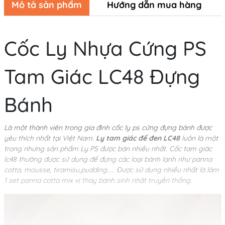
Mô tả sản phẩm
Hướng dẫn mua hàng
Cốc Ly Nhựa Cứng PS
Tam Giác LC48 Đựng
Bánh
Là một thành viên trong gia đình cốc ly ps cứng đựng bánh được
yêu thích nhất tại Việt Nam.
Ly tam giác đế đen LC48
luôn là một
trong nhưng sản phẩm Ly PS được bán nhiều nhất. Cốc tam giác
lc48 thường được sử dụng để đựng các loại bánh lạnh như panna
cotta, mousse, tiramisu,pudding..... Được sử dụng nhiều nhất là làm
1 set panna cotta mix vị thay bánh sinh nhật truyền thồng.