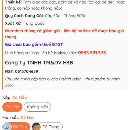
Thiết kế:
Tam giác độc đáo, gồm đế và nắp (có loại đế đen hoặc
trắng, có nắp hoặc không nắp)
Quy Cách Đóng Gói:
Cây 50c - Thùng 500c
Xuất Xứ:
Trung Quốc
Mua theo thùng có giảm giá - liên hệ hotline để được báo giá
thùng
Giá chưa bao gồm thuế GTGT
0935 591 578
Mua hàng vui lòng liên hệ hotline/zalo:
Công Ty TNHH TM&DV H3B
MST
:
0315704659
Chuyên cung cấp bao bì cho ngành bánh - thực phẩm từ năm
2016
Nắp:
Có Nắp
Có Nắp
Không Nắp
Màu sắc:
Đế Đen
Đế Đen
Đế Trong