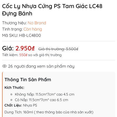
Cốc Ly Nhựa Cứng PS Tam Giác LC48
Đựng Bánh
Thương hiệu:
No Brand
Tình trạng:
Còn hàng
Mã SKU:
HB-LC4800
Giá:
2.950₫
Giá thị trường:
3.500₫
Tiết kiệm:
550₫
so với giá thị trường
26
người đang xem sản phẩm này
Thông Tin Sản Phẩm
Kích Thước:
Không Nắp:
11.5cm*7cm* cao 4.5 cm
Có Nắp: 11.5cm*7cm* cao 6.5 cm
Chất Liệu:
Nhựa PS
Dung Tích: 160ml ( theo thông báo của nhà sản xuất)