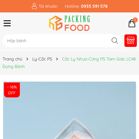
Tài khoản
Hotline:
0935 591 578
0
Trang chủ
Ly-Cốc PS
Cốc Ly Nhựa Cứng PS Tam Giác LC48
Đựng Bánh
- 16%
OFF